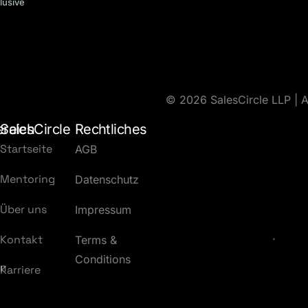
lusive
Kopieren
© 2026 SalesCircle LLP | A
Kopieren
ereich
SalesCircle
Rechtliches
Startseite
AGB
Kopieren
Mentoring
Datenschutz
Über uns
Impressum
hlung korrekt
Kontakt
Terms &
Conditions
an
Karriere
rhalten hast. Nicht