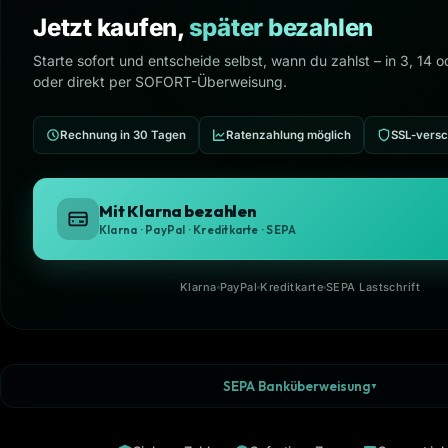
Jetzt kaufen,
später bezahlen
Starte sofort und entscheide selbst, wann du zahlst – in 3, 14 
oder direkt per SOFORT-Überweisung.
Rechnung in 30 Tagen
Ratenzahlung möglich
SSL-versc
Mit Klarna bezahlen
Klarna · PayPal · Kreditkarte · SEPA
Klarna
PayPal
Kreditkarte
SEPA Lastschrift
SEPA Banküberweisung
▼
Bestelldaten
VORNAME
NACHNAME