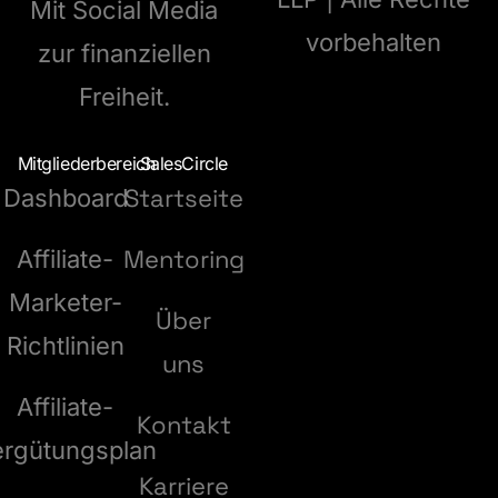
Mit Social Media
vorbehalten
zur finanziellen
Freiheit.
Mitgliederbereich
SalesCircle
Startseite
Dashboard
Mentoring
Affiliate-
Marketer-
Über
Richtlinien
uns
Affiliate-
Kontakt
ergütungsplan
Karriere