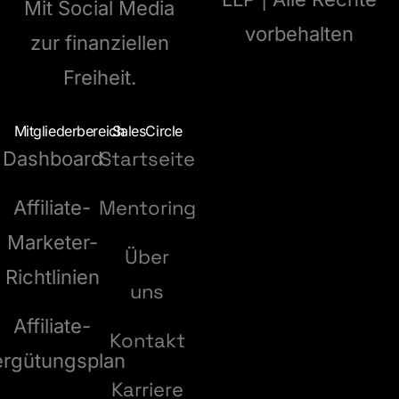
Mit Social Media
vorbehalten
zur finanziellen
Freiheit.
Mitgliederbereich
SalesCircle
Startseite
Dashboard
Mentoring
Affiliate-
Marketer-
Über
Richtlinien
uns
Affiliate-
Kontakt
ergütungsplan
Karriere