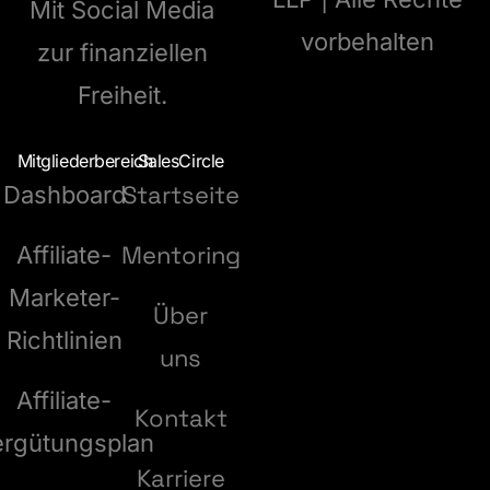
Mit Social Media
vorbehalten
zur finanziellen
Freiheit.
Mitgliederbereich
SalesCircle
Startseite
Dashboard
Mentoring
Affiliate-
Marketer-
Über
Richtlinien
uns
Affiliate-
Kontakt
ergütungsplan
Karriere