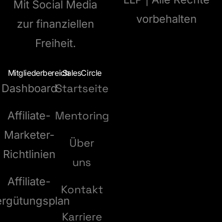
Mit Social Media
vorbehalten
zur finanziellen
Freiheit.
Mitgliederbereich
SalesCircle
Startseite
Dashboard
Mentoring
Affiliate-
Marketer-
Über
Richtlinien
uns
Affiliate-
Kontakt
ergütungsplan
Karriere