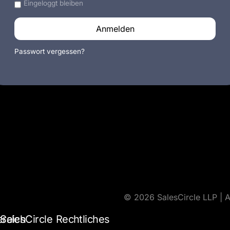
Eingeloggt bleiben
Anmelden
Passwort vergessen?
© 2026 SalesCircle LLP | A
ereich
SalesCircle
Rechtliches