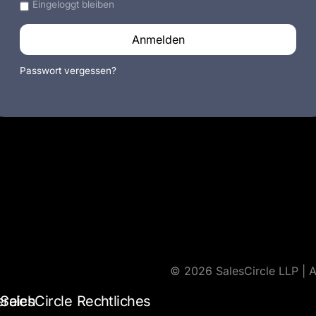
Eingeloggt bleiben
Anmelden
Passwort vergessen?
© 2026 SalesCircle LLP | A
ereich
SalesCircle
Rechtliches