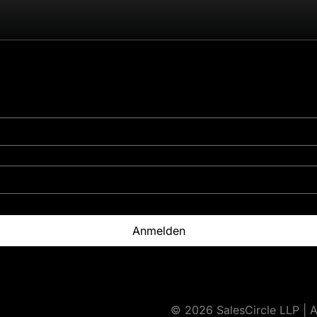
Anmelden
© 2026 SalesCircle LLP | A