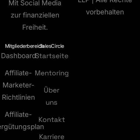
Mit Social Media
vorbehalten
zur finanziellen
Freiheit.
Mitgliederbereich
SalesCircle
Startseite
Dashboard
Mentoring
Affiliate-
Marketer-
Über
Richtlinien
uns
Affiliate-
Kontakt
ergütungsplan
Karriere