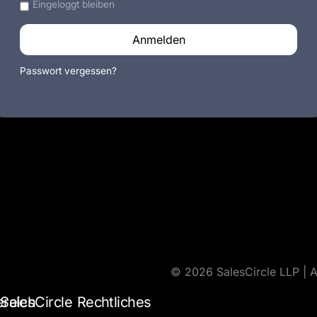
Eingeloggt bleiben
Anmelden
Passwort vergessen?
© 2026 SalesCircle LLP | A
ereich
SalesCircle
Rechtliches