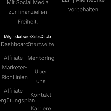
Mit Social Media
vorbehalten
zur finanziellen
Freiheit.
Mitgliederbereich
SalesCircle
Startseite
Dashboard
Mentoring
Affiliate-
Marketer-
Über
Richtlinien
uns
Affiliate-
Kontakt
ergütungsplan
Karriere