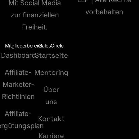
Mit Social Media
vorbehalten
zur finanziellen
Freiheit.
Mitgliederbereich
SalesCircle
Startseite
Dashboard
Mentoring
Affiliate-
Marketer-
Über
Richtlinien
uns
Affiliate-
Kontakt
ergütungsplan
Karriere