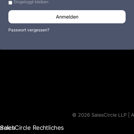
Eingeloggt bleiben
Anmelden
Passwort vergessen?
© 2026 SalesCircle LLP | A
ereich
SalesCircle
Rechtliches