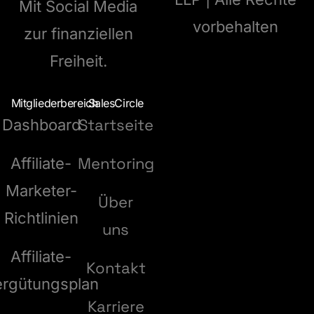
Mit Social Media
vorbehalten
zur finanziellen
Freiheit.
Mitgliederbereich
SalesCircle
Startseite
Dashboard
Mentoring
Affiliate-
Marketer-
Über
Richtlinien
uns
Affiliate-
Kontakt
ergütungsplan
Karriere