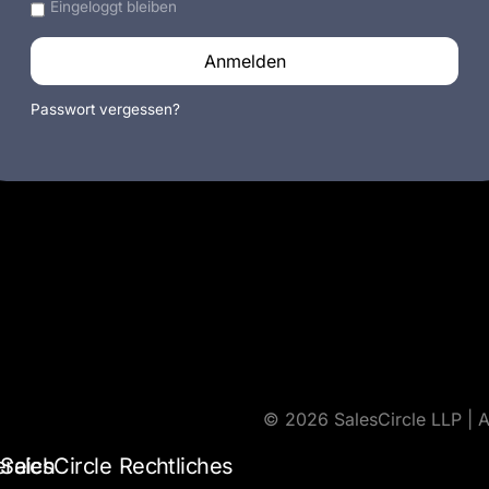
Eingeloggt bleiben
Anmelden
Passwort vergessen?
© 2026 SalesCircle LLP | A
ereich
SalesCircle
Rechtliches