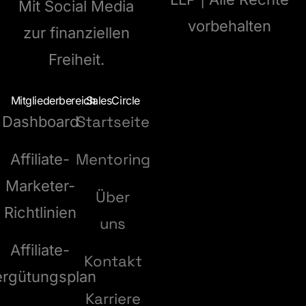
Mit Social Media
vorbehalten
zur finanziellen
Freiheit.
Mitgliederbereich
SalesCircle
Startseite
Dashboard
Mentoring
Affiliate-
Marketer-
Über
Richtlinien
uns
Affiliate-
Kontakt
ergütungsplan
Karriere