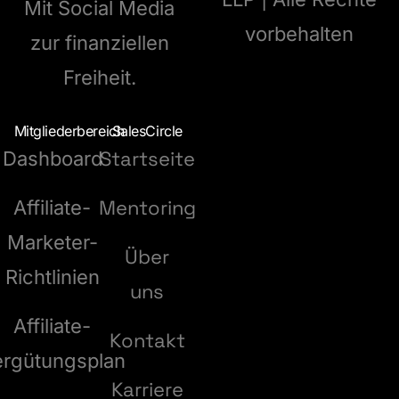
Mit Social Media
vorbehalten
zur finanziellen
Freiheit.
Mitgliederbereich
SalesCircle
Startseite
Dashboard
Mentoring
Affiliate-
Marketer-
Über
Richtlinien
uns
Affiliate-
Kontakt
ergütungsplan
Karriere