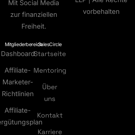
Mit Social Media
vorbehalten
zur finanziellen
Freiheit.
Mitgliederbereich
SalesCircle
Startseite
Dashboard
Mentoring
Affiliate-
Marketer-
Über
Richtlinien
uns
Affiliate-
Kontakt
ergütungsplan
Karriere