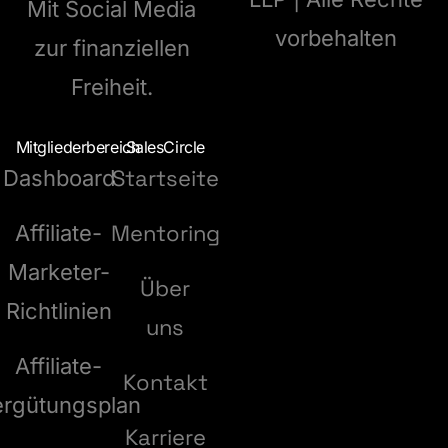
Mit Social Media
vorbehalten
zur finanziellen
Freiheit.
Mitgliederbereich
SalesCircle
Startseite
Dashboard
Mentoring
Affiliate-
Marketer-
Über
Richtlinien
uns
Affiliate-
Kontakt
ergütungsplan
Karriere