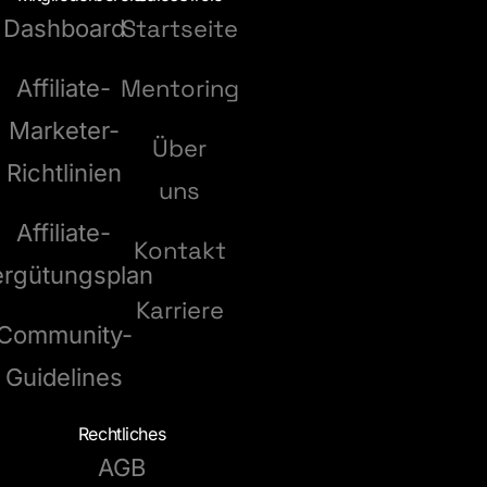
Startseite
Dashboard
Mentoring
Affiliate-
Marketer-
Über
Richtlinien
uns
Affiliate-
Kontakt
ergütungsplan
Karriere
Community-
Guidelines
Rechtliches
AGB