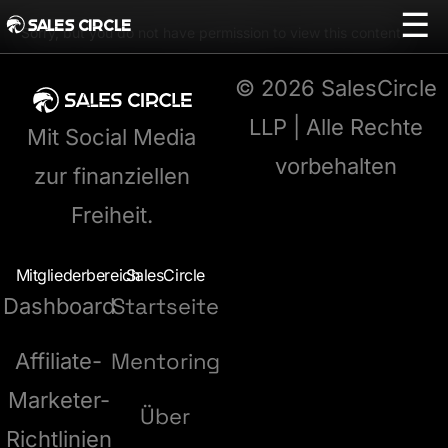
☰
SALES CIRCLE
Sorry, but you do not have permission to view this content.
© 2026 SalesCircle
LLP | Alle Rechte
Mit Social Media
vorbehalten
zur finanziellen
Freiheit.
Mitgliederbereich
SalesCircle
Startseite
Dashboard
Mentoring
Affiliate-
Marketer-
Über
Richtlinien