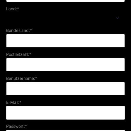
Land:*
Bundesland:*
Postleitzahl:*
Benutzername:*
E-Mail:*
Passwort:*